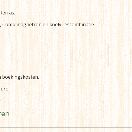
terras.
, Combimagnetron en koelvriescombinatie.
 en boekingskosten.
uro.
r
ren