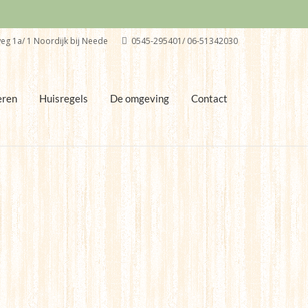
eg 1a/ 1 Noordijk bij Neede
0545-295401/ 06-51342030
eren
Huisregels
De omgeving
Contact