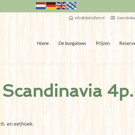
info@debollert.nl
Geerdinkw
Home
De bungalows
Prijzen
Reserv
Scandinavia 4p.
t- en eethoek.